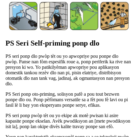
PS Seri Self-priming ponp dlo
PS seri ponp dlo pwòp tèt ou yo apwopriye pou ponpe dlo
pwòp. Panse nan fòm espesifik roue a, ponp periferik ka rive nan
presyon ki wo. Yo patikilyèman apwopriye pou aplikasyon
domestik tankou rezèv dlo nan pi, pisin elatriye, distribisyon
otomatik dlo nan tank vag, jadinaj, ak ogmantasyon nan presyon
dlo.
PS Seri ponp oto-priming, solisyon pafè a pou tout bezwen
ponpe dlo ou. Ponp pèfòmans versatile sa a fèt pou fè lavi ou pi
fasil lè li bay yon eksperyans ponpe serye, efikas.
PS seri ponp pwòp tèt ou yo ekipe ak motè pwisan ki asire
kapasite ponpe ekselan. Avèk pwodiksyon an [mete pwodiksyon
isit la], ponp lan okipe divès kalite travay ponpe san efò.
Youn nan karakteristik eksepsyonèl ponp sa a se teknoloji pwòp