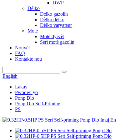
DWP
Dèlko
Dèlko gazolin
Dèlko dèlko
Dèlko varyateur
Motè
Motè dyezèl
Seri motè gazolin
Nouvèl
FAQ
Kontakte nou
English
Lakay
Pwodwi yo
Ponp Dlo
Ponp Dlo Self-Priming
PS