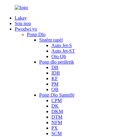
Lakay
Sou nou
Pwodwi yo
Ponp Dlo
Sistèm rapèl
Auto Jet-S
Auto Jet-ST
Oto Qb
Ponp dlo periferik
DB
IDB
KF
PM
QB
Ponp Dlo Santrifij
CPM
DK
DKM
DTM
NFM
PX
SCM