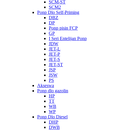
SCM-ST
SCM2
Ponp Dlo Self-Priming
DBZ
DP
Ponp pisin FCP
GP
I Seri Entelijan Ponp
JDW
JET-L
JET-P
JET-S
JET-ST
JSP
JSW
PS
Akseswa
Ponp dlo gazolin
HP
TT
WB
WP
Ponp Dlo Diesel
DHP
DWB