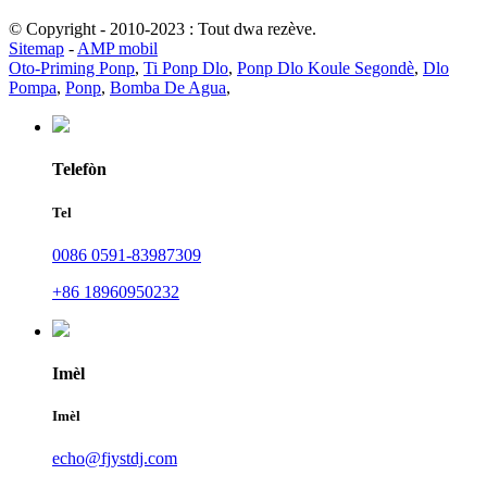
© Copyright - 2010-2023 : Tout dwa rezève.
Sitemap
-
AMP mobil
Oto-Priming Ponp
,
Ti Ponp Dlo
,
Ponp Dlo Koule Segondè
,
Dlo
Pompa
,
Ponp
,
Bomba De Agua
,
Telefòn
Tel
0086 0591-83987309
+86 18960950232
Imèl
Imèl
echo@fjystdj.com