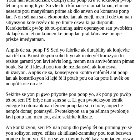
tèt ou-priming li yo. Sa vle di li kòmanse otomatikman, elimine
nesesite pou manyèlman prime ak dlo anvan ou kòmanse ponp
lan. Non sèlman sa a ekonomize tan ak enèji, men li ede tou nan
sitiyasyon kote rezèv dlo yo limite oswa ki pa disponib.
Karakteristik pwòp tèt ou-priming asire operasyon san pwoblèm
ak lapè nan tèt ou konnen ke ponp lan pral kòmanse ponpe
prèske imedyatman.
Anplis de sa, ponp PS Seri yo fabrike ak durability ak lonjevite
nan tèt ou. Konstriksyon solid li yo ak materyèl korozyon ki
reziste garanti yon lavi sèvis long, menm nan anviwònman piman
bouk. Sa fè li ideyal pou tou de rezidansyèl ak komèsyal
itilizasyon. Anplis de sa, konsepsyon kontra enfòmèl ant ponp
lan ak konstriksyon ki lejè fè li pòtab pou ou ka pote li avèk ou
nenpòt kote ou ale.
Sekirite se yon pi gwo priyorite pou ponp yo, ak ponp yo pwòp
tèt ou seri PS briye nan sans sa a. Li gen pwoteksyon tèmik
entegre ki otomatikman fèmen ponp lan si li chofe, anpeche
nenpòt domaj potansyèl. Pwoteksyon sa a pa sèlman pwolonje
lavi ponp lan, men tou, asire sekirite itilizatè.
An konklizyon, seri PS nan ponp dlo pwòp tèt ou-priming yo se
yon solisyon serye, efikas ak itilizatè-zanmitay pou tout bezwen
ponpe dlo ou yo. Kit ou se yon pwopriyetè kay, yon jaden, oswa