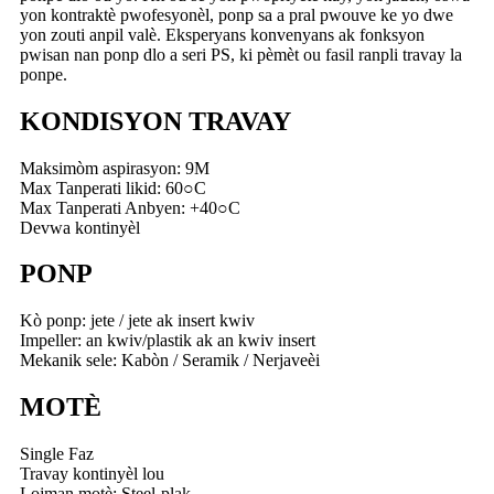
yon kontraktè pwofesyonèl, ponp sa a pral pwouve ke yo dwe
yon zouti anpil valè. Eksperyans konvenyans ak fonksyon
pwisan nan ponp dlo a seri PS, ki pèmèt ou fasil ranpli travay la
ponpe.
KONDISYON TRAVAY
Maksimòm aspirasyon: 9M
Max Tanperati likid: 60○C
Max Tanperati Anbyen: +40○C
Devwa kontinyèl
PONP
Kò ponp: jete / jete ak insert kwiv
Impeller: an kwiv/plastik ak an kwiv insert
Mekanik sele: Kabòn / Seramik / Nerjaveèi
MOTÈ
Single Faz
Travay kontinyèl lou
Lojman motè: Steel-plak