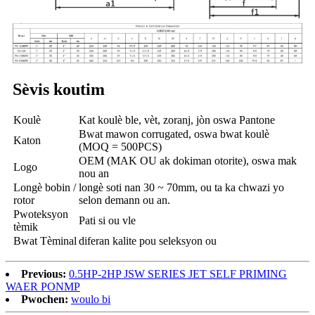
Sèvis koutim
Koulè
Kat koulè ble, vèt, zoranj, jòn oswa Pantone
Bwat mawon corrugated, oswa bwat koulè
Katon
(MOQ = 500PCS)
OEM (MAK OU ak dokiman otorite), oswa mak
Logo
nou an
Longè bobin /
longè soti nan 30 ~ 70mm, ou ta ka chwazi yo
rotor
selon demann ou an.
Pwoteksyon
Pati si ou vle
tèmik
Bwat Tèminal
diferan kalite pou seleksyon ou
Previous:
0.5HP-2HP JSW SERIES JET SELF PRIMING
WAER PONMP
Pwochen:
woulo bi