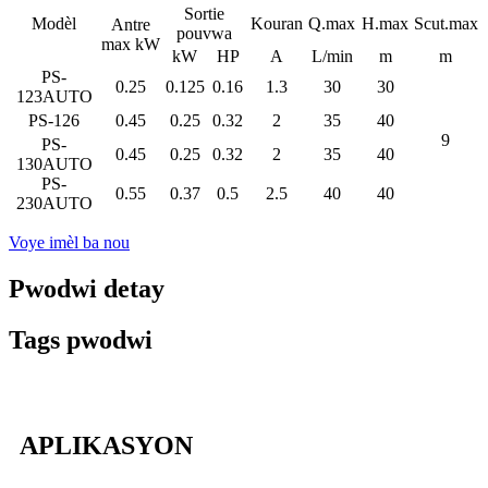
Sortie
Modèl
Kouran
Q.max
H.max
Scut.max
Antre
pouvwa
max kW
kW
HP
A
L/min
m
m
PS-
0.25
0.125
0.16
1.3
30
30
123AUTO
PS-126
0.45
0.25
0.32
2
35
40
9
PS-
0.45
0.25
0.32
2
35
40
130AUTO
PS-
0.55
0.37
0.5
2.5
40
40
230AUTO
Voye imèl ba nou
Pwodwi detay
Tags pwodwi
APLIKASYON