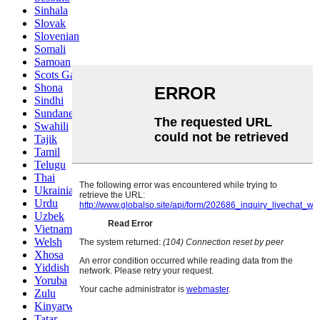
Sinhala
Slovak
Slovenian
Somali
Samoan
Scots Gaelic
Shona
Sindhi
Sundanese
Swahili
Tajik
Tamil
Telugu
Thai
Ukrainian
Urdu
Uzbek
Vietnamese
Welsh
Xhosa
Yiddish
Yoruba
Zulu
Kinyarwanda
Tatar